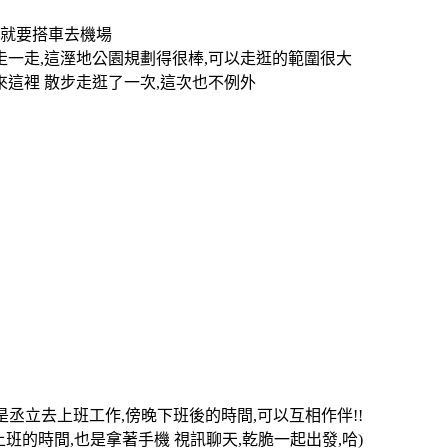
9點就要搭車去機場
走一走,這溼地公園規劃得很棒,可以走逛的範圍很大
來這裡 散步走逛了一次,這次也不例外
丞立去上班工作,傍晚下班後的時間,可以互相作伴!!
班的時間,也是拿著手機 視訊聊天,乾脆一起出發,哈)