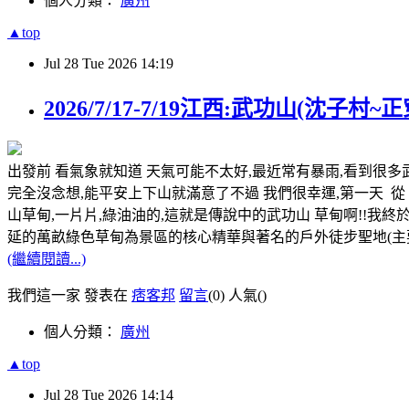
個人分類：
廣州
▲top
Jul
28
Tue
2026
14:19
2026/7/17-7/19江西:武功山(沈子村~正
出發前 看氣象就知道 天氣可能不太好,最近常有暴雨,看到很多
完全沒念想,能平安上下山就滿意了不過 我們很幸運,第一天 從
山草甸,一片片,綠油油的,這就是傳說中的武功山 草甸啊!!我終
延的萬畝綠色草甸為景區的核心精華與著名的戶外徒步聖地(主
(繼續閱讀...)
我們這一家 發表在
痞客邦
留言
(0)
人氣(
)
個人分類：
廣州
▲top
Jul
28
Tue
2026
14:14