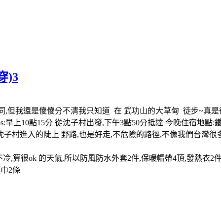
穿)3
同,但我還是傻傻分不清我只知道 在 武功山的大草甸 徒步~真是
上10點15分 從沈子村出發,下午3點50分抵達 今晚住宿地點:鐵蹄峰
們從沈子村進入的陡上 野路,也是好走,不危險的路徑,不像我們台灣
冷,算很ok 的天氣,所以防風防水外套2件,保暖帽帶4頂,發熱衣2
巾2條