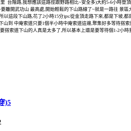
階路,我想應該這路徑跟野路相比~安全多)大約5-6小時登頂觀看日出~p
50分~要離開武功山 最高處,開始輕鬆的下山路線了~就是一路往 景
0點5分,所以這段下山路,花了2小時15分)ps:從金頂走路下來,都是
下山到 中庵索道只要1個半小時中庵索道這邊,聚集好多等待搭索
要搭索道下山的人真是太多了,所以基本上還是要等待個1-2小時
穿)5
尺