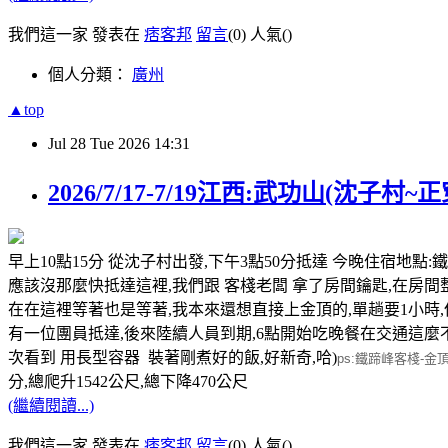
我們這一家 發表在
痞客邦
留言
(0)
人氣(
)
個人分類：
廣州
▲top
Jul
28
Tue
2026
14:31
2026/7/17-7/19江西:武功山(沈子村~正
早上10點15分 從沈子村出發,下午3點50分抵達 今晚住宿地點:鐵
應該沒那麼快抵達這裡,我們跟 客棧老闆 拿了房間鑰匙,在房間
在在這裡等著也是等著,我本來還想直接上金頂的,單趟要1小時,
有一位團員抵達,後來陸續人員到期,6點開始吃晚餐在交通這麼
次看到 用長型容器 裝著剛煮好的飯,好新奇,哈)
ps:鐵蹄峰客棧-金
分,總爬升1542公尺,總下降470公尺
(繼續閱讀...)
我們這一家 發表在
痞客邦
留言
(0)
人氣(
)