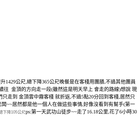
,總爬升1429公尺,總下降365公尺晚餐是在客棧用團膳,不過其他團員
續往 金頂的方向走一段(雖然這是明天早上 會走的路線)想說 現
走到 金頂雲中霧客棧 就折返,不過5點20分回到客棧,居然只
闆~~居然都是他一個人在做這些事情,好像沒看到有幫手(第一
ps:第一天武功山徒步~~走了16.18公里,花了6小時30
,總下降105公尺