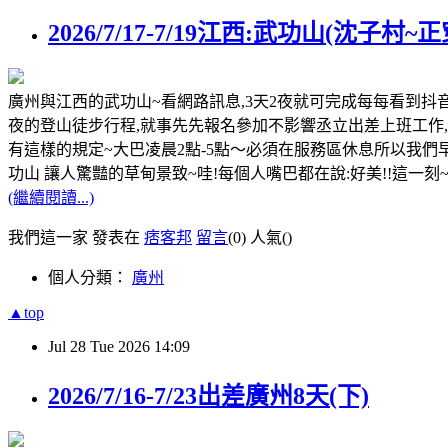
2026/7/17-7/19江西:武功山(沈子村~正
廣州與江西的武功山~看網路訊息,3天2夜就可完成每每看到抖音
夜的登山徒步行程,就事先先報名參加不影響丞立出差上班工作,下
有這樣的規定~大巴凌晨2點-5點～必須在服務區休息所以我們早上
功山 讓人驚豔的草甸景致~哇!每個人嘴巴都在說:好美!!這一刻~
(繼續閱讀...)
我們這一家 發表在
痞客邦
留言
(0)
人氣(
)
個人分類：
廣州
▲top
Jul
28
Tue
2026
14:09
2026/7/16-7/23出差廣州8天(下)