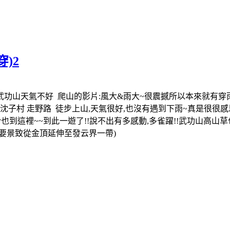
穿)2
武功山天氣不好 爬山的影片:風大&雨大~很震撼所以本來就有穿雨
 沈子村 走野路 徒步上山,天氣很好,也沒有遇到下雨~真是很很
於也到這裡~~到此一遊了!!說不出有多感動,多雀躍!!武功山高山草
要景致從金頂延伸至發云界一帶)