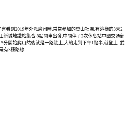
看到2019年外派廣州時,常常參加的登山社團,有這樣的3天2
江新城地鐵站集合,8點開車出發,中間停了2次休息站中國交通部
15分開始爬山然後就是一路陡上,大約走到下午1點半,就登上 武
,是有3種路線