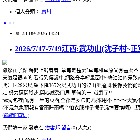
個人分類：
廣州
▲top
Jul
28
Tue
2026
14:24
2026/7/17-7/19江西:武功山(沈子村~正
雖然花了點 時間上網看看 草甸是甚麼?草甸和草原又有甚麼不
天氣是很ok的,看得到傳說中,網路分享呼畫面中~綠油油的景致ps:早
爬升1429公尺,總下降365公尺武功山的登山步道,即使像我
走,努力邁開腳步,開心感受四周 草甸美ㄧ 就對了!!
ps:背包裡面,有一半的東西,全都是多帶的,根本用不上～～天氣不
(不是氣象預報有雷雨陣雨嗎？怕衣服褲子襪子濕掉要換啊）,頭
(繼續閱讀...)
我們這一家 發表在
痞客邦
留言
(0)
人氣(
)