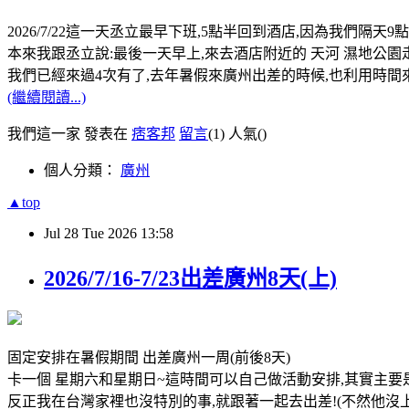
2026/7/22這一天丞立最早下班,5點半回到酒店,因為我們隔天
本來我跟丞立說:最後一天早上,來去酒店附近的 天河 濕地公園
我們已經來過4次有了,去年暑假來廣州出差的時候,也利用時間
(繼續閱讀...)
我們這一家 發表在
痞客邦
留言
(1)
人氣(
)
個人分類：
廣州
▲top
Jul
28
Tue
2026
13:58
2026/7/16-7/23出差廣州8天(上)
固定安排在暑假期間 出差廣州一周(前後8天)
卡一個 星期六和星期日~這時間可以自己做活動安排,其實主要是
反正我在台灣家裡也沒特別的事,就跟著一起去出差!(不然他沒上