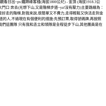
s:鐵蹄峰客棧(海拔1800公尺) - 金頂 (海拔1918.3公
區大門口 奔去(光想下山,又是階梯步道~ya!沒有壓力)主要路線為：
下坡,都是好走的階梯,對我來說,很簡單又不費力,走得輕鬆又快活走到金
道的人,不過現在有個便利的措施:先預訂票,取得號碼牌,再按照
我們這團隊 只有我和丞立和領隊是全程徒步下山,其他團員是在