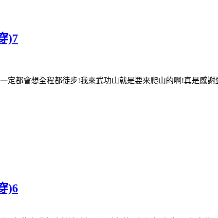
穿)7
們倆一定都會想全程都徒步!我來武功山就是要來爬山的啊!真是感
穿)6