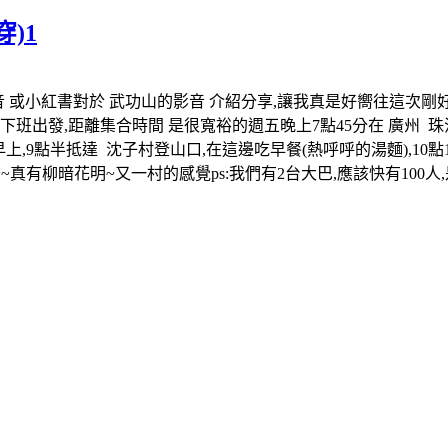
穿)1
 或小紅書對於 武功山的影音 介紹分享,讓我真是好嚮往這次剛好有
班出發,距離集合時間 是很寬裕的週五晚上7點45分在 廣州 珠
,9點半抵達 沈子村登山口,在這邊吃早餐(熱呼呼的湯麵),10點
~真有柳暗花明~又一村的感覺ps:我們有2台大巴,應該快有100人