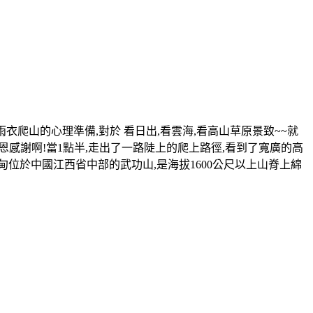
衣爬山的心理準備,對於 看日出,看雲海,看高山草原景致~~就
感恩感謝啊!當1點半,走出了一路陡上的爬上路徑,看到了寬廣的高
甸
位於中國江西省中部的武功山,是海拔1600公尺以上山脊上綿