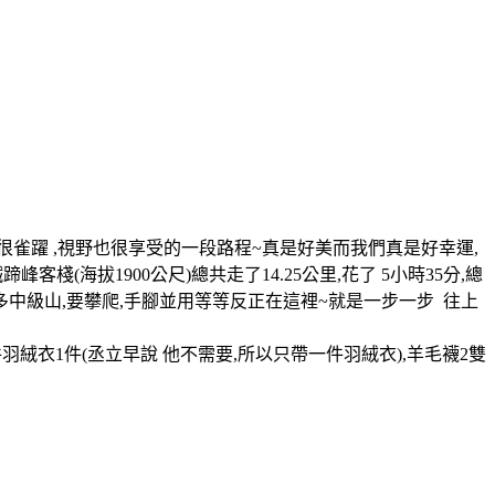
很雀躍 ,視野也很享受的一段路程~真是好美而我們真是好幸運,
客棧(海拔1900公尺)總共走了14.25公里,花了 5小時35分,總
很多中級山,要攀爬,手腳並用等等反正在這裡~就是一步一步 往上
件羽絨衣1件(丞立早說 他不需要,所以只帶一件羽絨衣),羊毛襪2雙