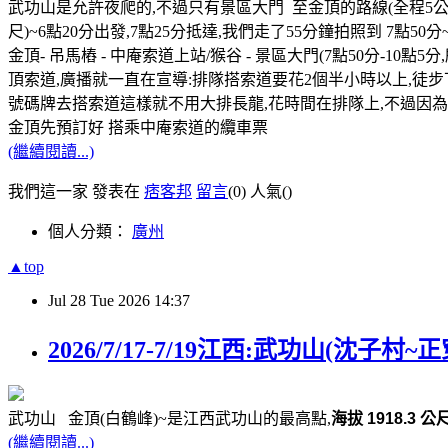
武功山是允許夜爬的,不過只有景區大門 至金頂的路線(全程5公里 台
尺)~6點20分出發,7點25分抵達,我們走了55分鐘拍照到 7點
金頂- 吊馬樁 - 中庵索道上站/猴谷 - 景區大門(7點50分-1
頂索道,廣播就一直在宣導:排隊搭索道要花2個半小時以上,徒步
號碼牌去搭索道這樣就不用大排長龍,花時間在排隊上,不過因為
金頂先預訂好 搭乘中庵索道的纜車票
(繼續閱讀...)
我們這一家 發表在
痞客邦
留言
(0)
人氣(
)
個人分類：
廣州
▲top
Jul
28
Tue
2026
14:37
2026/7/17-7/19江西:武功山(沈子村~正
武功山 金頂(白鶴峰)~是
江西武功山
的最高
點,
海拔 1
91
8.3 公
(繼續閱讀...)