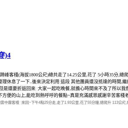
穿)4
蹄峰客棧(海拔1800公尺)總共走了14.25公里,花了 5小時35分
整理休息了一下..後來決定利用 這段 其他團員還沒抵達的時間,繼
但是還要折返回來 大家一起吃晚餐,就擔心時間來不及了所以我們只
不方便的山上,能吃到熱呼呼的餐點~真是充滿感恩感謝辛苦客棧老
頂雲中霧客棧 來回~下午4點25分走,走了1.93公里,花了55分鐘,總爬升 113公尺