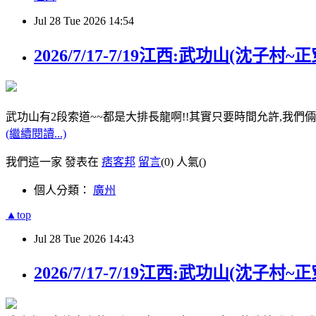
Jul
28
Tue
2026
14:54
2026/7/17-7/19江西:武功山(沈子村~正
武功山有2段索道~~都是大排長龍啊!!其實只要時間允許,我
(繼續閱讀...)
我們這一家 發表在
痞客邦
留言
(0)
人氣(
)
個人分類：
廣州
▲top
Jul
28
Tue
2026
14:43
2026/7/17-7/19江西:武功山(沈子村~正