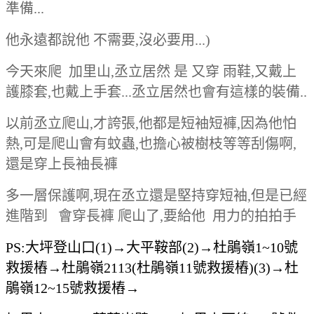
準備...
他永遠都說他 不需要,沒必要用...)
今天來爬 加里山,丞立居然 是 又穿 雨鞋,又戴上
護膝套,也戴上手套...丞立居然也會有這樣的裝備..
以前丞立爬山,才誇張,他都是短袖短褲,因為他怕
熱,可是爬山會有蚊蟲,也擔心被樹枝等等刮傷啊,
還是穿上長袖長褲
多一層保護啊,現在丞立還是堅持穿短袖,但是已經
進階到 會穿長褲 爬山了,要給他 用力的拍拍手
PS:大坪登山口(1)→大平鞍部(2)→杜鵑嶺1~10號
救援樁→杜鵑嶺2113(杜鵑嶺11號救援樁)(3)→杜
鵑嶺12~15號救援樁→