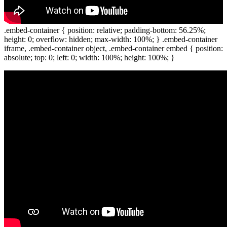
.embed-container { position: relative; padding-bottom: 56.25%;
height: 0; overflow: hidden; max-width: 100%; } .embed-container
iframe, .embed-container object, .embed-container embed { position:
absolute; top: 0; left: 0; width: 100%; height: 100%; }