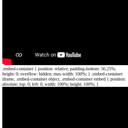
.embed-container { position: relative; padding-bottom: 56.25%;
height: 0; overflow: hidden; max-width: 100%; } .embed-container
iframe, .embed-container object, .embed-container embed { position:
absolute; top: 0; left: 0; width: 100%; height: 100%; }