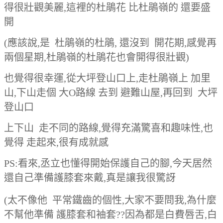
得很壯觀美麗,這裡的杜鵑花 比杜鵑嶺的 還要盛
開
(應該說,是 杜鵑嶺的杜鵑, 還沒到 開花期,感覺再
兩個星期,杜鵑嶺的杜鵑花也會開得很壯觀)
也覺得很幸運,從大坪登山口上,走杜鵑嶺上 加里
山,下山走個 大O路線 去到 避難山屋,再回到 大坪
登山口
上下山 走不同的路線,覺得充滿驚喜和趣味性,也
覺得 走起來,很有成就感
PS:看來,丞立也懂得開始保護自己的腳,今天居然
還自己準備護膝套來戴,真是讓我很驚訝
(太不像他 平常鐵齒的個性,大家不要問我,為什麼
不幫他準備 護膝套和袖套??因為都是白費唇舌,白