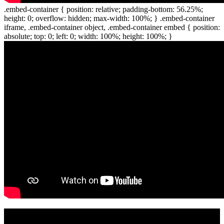
.embed-container { position: relative; padding-bottom: 56.25%;
height: 0; overflow: hidden; max-width: 100%; } .embed-container
iframe, .embed-container object, .embed-container embed { position:
absolute; top: 0; left: 0; width: 100%; height: 100%; }