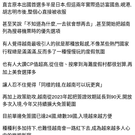
直言原本出國首選多半是日本,但這兩年實際造訪富國島,峴港,
胡志明市後,整個心直接被收服
甚至笑說「不知道為什麼,一去就會想再去」,甚至開始把越南
列為搜尋機票時的優先選項
有人覺得越南最吸引人的就是那種放鬆感,不像某些熱門國家
行程總是滿滿滿,反而多了一種慢慢玩的度假氛圍
也有人大讚CP值超高,從住宿、按摩到海灘度假村都很划算,再
加上美食選擇多
讓人忍不住覺得「同樣的錢,在越南可以玩更爽」
再加上政策助攻,越南從2023年起把簽證效期延長到90天,開放
多次入境,今年又持續擴大免簽範圍
目前單邊免簽國已達24國,總數39國,入境越來越方便
種種利多加持下,也難怪越南會一路紅下去,成為越來越多人心