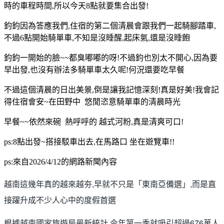
時的車程時間,所以今天8點就要集合出發!
鈞鈞因為答應我們,住宿的第二個清晨會跟我們一起騎腳踏車,
不過6點開始騎單車,不知是沒睡醒,起床氣,還是沒睡飽
鈞鈞一開始的臉~~都臭嘟嘟的呀!不過鈞也別太不開心,因為要
早出發,也沒有辦法多騎單車太久呢!何況還要吃早餐
不過這個清晨的日出美景,倒是讓我記憶深刻!真是好美!我會記
得住宿會安~在田野中 悠閒恣意騎單車的清晨時光
早餐~~依然來碗 熱呼呼的 越式河粉,真是清爽可口!
ps:8點出發~搭接駁車出去,在馬路口 坐在遊覽車!!
ps:來自2026/4/12的網路新聞內容
越南這幾年真的越來越夯,早就不只是「東南亞備選」,而是直
接躍升成不少人心中的度假首選
根據越南國家旅遊局最新統計,今年第一季就吸引超過676萬人