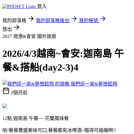
登入
我的部落格
我的部落格後台
我的帳號
登出
2027 垷港&會安
國外旅遊
2026/4/3越南~會安:迦南島 午
餐&搭船(day2-3)4
我們這一家&夢想起飛
2個月前
12點 迦南島 午餐~~ 花蟹風味餐
哈!餐餐豐盛美味可口,餐餐都有冰啤酒~喝得可過癮啊!!