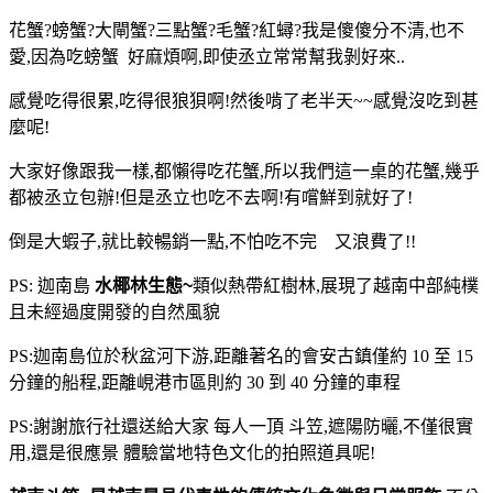
花蟹?螃蟹?大閘蟹?三點蟹?毛蟹?紅蟳?我是傻傻分不清,也不
愛,因為吃螃蟹 好麻煩啊,即使丞立常常幫我剝好來..
感覺吃得很累,吃得很狼狽啊!然後啃了老半天~~感覺沒吃到甚
麼呢!
大家好像跟我一樣,都懶得吃花蟹,所以我們這一桌的花蟹,幾乎
都被丞立包辦!但是丞立也吃不去啊!有嚐鮮到就好了!
倒是大蝦子,就比較暢銷一點,不怕吃不完 又浪費了!!
PS: 迦南島
水椰林生態~
類似熱帶紅樹林,展現了越南中部純樸
且未經過度開發的自然風貌
PS:迦南島位於秋盆河下游,距離著名的會安古鎮僅約 10 至 15
分鐘的船程,距離峴港市區則約 30 到 40 分鐘的車程
PS:謝謝旅行社還送給大家 每人一頂 斗笠,遮陽防曬,不僅很實
用,還是很應景 體驗當地特色文化的拍照道具呢!