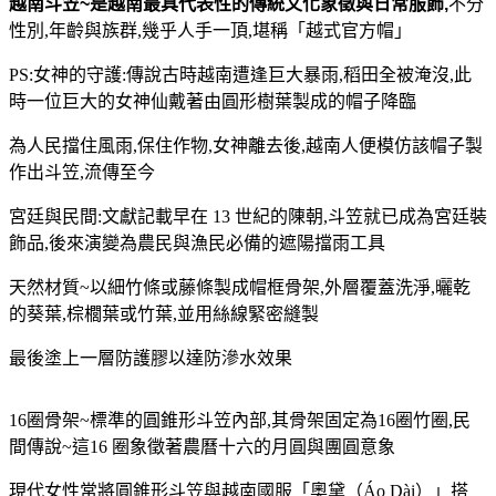
越南斗笠~是越南最具代表性的傳統文化象徵與日常服飾,
不分
性別,年齡與族群,幾乎人手一頂,堪稱「越式官方帽」
PS:女神的守護:傳說古時越南遭逢巨大暴雨,稻田全被淹沒,此
時一位巨大的女神仙戴著由圓形樹葉製成的帽子降臨
為人民擋住風雨,保住作物,女神離去後,越南人便模仿該帽子製
作出斗笠,流傳至今
宮廷與民間:文獻記載早在 13 世紀的陳朝,斗笠就已成為宮廷裝
飾品,後來演變為農民與漁民必備的遮陽擋雨工具
天然材質~以細竹條或藤條製成帽框骨架,外層覆蓋洗淨,曬乾
的葵葉,棕櫚葉或竹葉,並用絲線緊密縫製
最後塗上一層防護膠以達防滲水效果
16圈骨架~標準的圓錐形斗笠內部,其骨架固定為16圈竹圈,民
間傳說~這16 圈象徵著農曆十六的月圓與團圓意象
現代女性常將圓錐形斗笠與越南國服「奧黛（Áo Dài）」搭